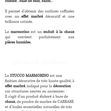
cuisine
,
salle de bain
,
salon
...
Il permet d'obtenir
des surfaces raffinées
avec un
effet marbré
décoratif et une
brillance satinée.
Le
marmorino
est un
enduit à la chaux
qui convient parfaitement aux
pièces humides
.
Stucco Venezia M - Stucco Marmorino
Le
STUCCO MARMORINO
est une
finition décorative de très haute qualité, à
effet marbré
, indiqué pour la
décoration
sur structures neuves ou anciennes.
Il s'agit d'un produit élaboré à base de
chaux
, de poudre de marbre de CARRARE
et d’huiles essentielles naturelles de très